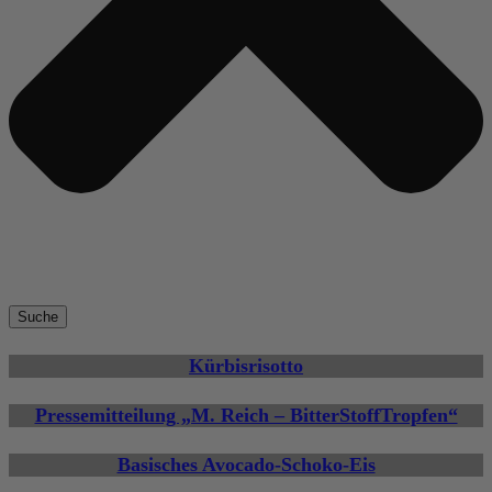
Suche
Kürbisrisotto
Pressemitteilung „M. Reich – BitterStoffTropfen“
Basisches Avocado-Schoko-Eis