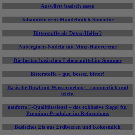
Auswärts basisch essen
Johannisbeeren-Mandelmilch-Smoothie
Bitterstoffe als Detox-Helfer?
Auberginen-Nudeln mit Minz-Hafercreme
Die besten basischen Lebensmittel im Sommer
Bitterstoffe – gut, besser, bitter!
Basische Bowl mit Wassermelone – sommerlich und
leicht
neuform®-Qualitätssiegel – das exklusive Siegel für
Premium-Produkte im Reformhaus
Basisches Eis aus Erdbeeren und Kokosmilch