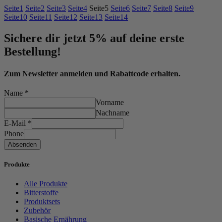
Seite
1
Seite
2
Seite
3
Seite
4
Seite
5
Seite
6
Seite
7
Seite
8
Seite
9
Seite
10
Seite
11
Seite
12
Seite
13
Seite
14
Sichere dir jetzt 5% auf deine erste
Bestellung!
Zum Newsletter anmelden und Rabattcode erhalten.
Name
*
Vorname
Nachname
E-Mail
*
Phone
Absenden
Produkte
Alle Produkte
Bitterstoffe
Produktsets
Zubehör
Basische Ernährung