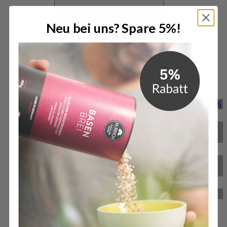
Öffne Magazin
Neu bei uns? Spare 5%!
Magazin
Bleibe informiert mit unseren regelmäßigen Blogbeiträgen!
Spannende Themen rund um gesunde Ernährung,
Körperpflege und aktuelle Trends warten auf dich.
M. Reich gewinnt Deutschen Exzellenz-Preis 2026
M. Reich GmbH für herausragende Service-
Qualität ausgezeichnet
BitterStoffKapseln – das neue Produkt von M.
Reich
Reformprodukt des Jahres 2024
Zum Magazin