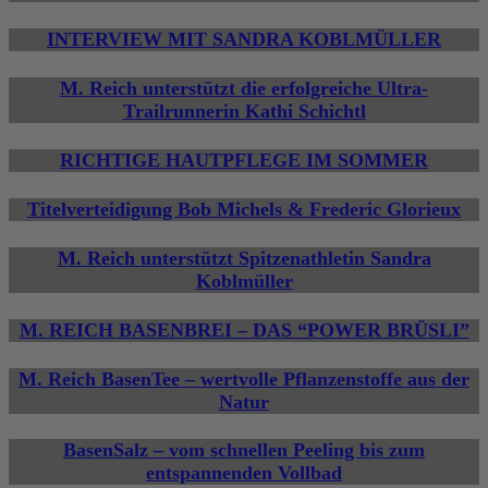
INTERVIEW MIT SANDRA KOBLMÜLLER
M. Reich unterstützt die erfolgreiche Ultra-
Trailrunnerin Kathi Schichtl
RICHTIGE HAUTPFLEGE IM SOMMER
Titelverteidigung Bob Michels & Frederic Glorieux
M. Reich unterstützt Spitzenathletin Sandra
Koblmüller
M. REICH BASENBREI – DAS “POWER BRÜSLI”
M. Reich BasenTee – wertvolle Pflanzenstoffe aus der
Natur
BasenSalz – vom schnellen Peeling bis zum
entspannenden Vollbad