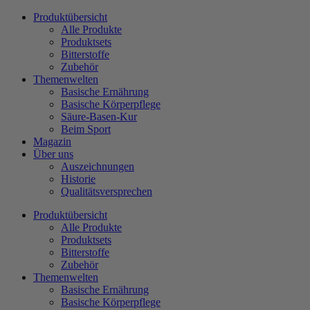
Zum
Produktübersicht
Inhalt
Alle Produkte
wechseln
Produktsets
Bitterstoffe
Zubehör
Themenwelten
Basische Ernährung
Basische Körperpflege
Säure-Basen-Kur
Beim Sport
Magazin
Über uns
Auszeichnungen
Historie
Qualitätsversprechen
Produktübersicht
Alle Produkte
Produktsets
Bitterstoffe
Zubehör
Themenwelten
Basische Ernährung
Basische Körperpflege