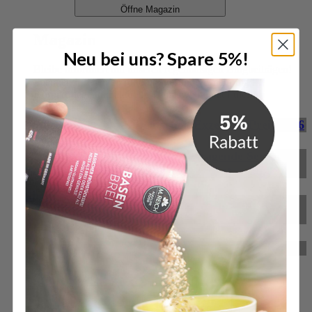
Öffne Magazin
Magazin
Neu bei uns? Spare 5%!
Bleibe informiert mit unseren regelmäßigen Blogbeiträgen!
Spannende Themen rund um gesunde Ernährung,
Körperpflege und aktuelle Trends warten auf dich.
M. Reich gewinnt Deutschen Exzellenz-Preis 2026
M. Reich GmbH für herausragende Service-
Qualität ausgezeichnet
BitterStoffKapseln – das neue Produkt von M.
Reich
Reformprodukt des Jahres 2024
Zum Magazin