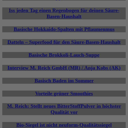
Iss jeden Tag einen Regenbogen für deinen Säure-
Basen-Haushalt
Basische Hokkaido-Spalten mit Pflaumenmus
Datteln – Superfood für den Säure-Basen-Haushalt
Basische Brokkoli-Lauch-Suppe
Interview M. Reich GmbH (MR) / Anja Kobs (AK)
Basisch Baden im Sommer
Vorteile grüner Smoothies
M. Reich: Stellt neues BitterStoffPulver in höchster
Qualität vor
Bio-Siegel ist nicht neuform-Qualitätssiegel