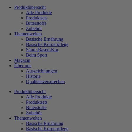
Zum
Produktübersicht
Inhalt
Alle Produkte
wechseln
Produktsets
Bitterstoffe
Zubehör
Themenwelten
Basische Ernährung
Basische Körperpflege
Säure-Basen-Kur
Beim Sport
Magazin
Über uns
Auszeichnungen
Historie
Qualitätsversprechen
Produktübersicht
Alle Produkte
Produktsets
Bitterstoffe
Zubehör
Themenwelten
Basische Ernährung
Basische Körperpflege