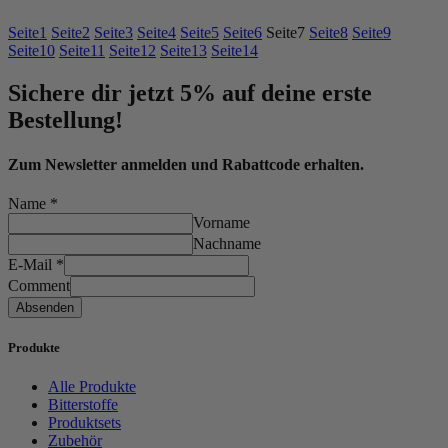
Seite
1
Seite
2
Seite
3
Seite
4
Seite
5
Seite
6
Seite
7
Seite
8
Seite
9
Seite
10
Seite
11
Seite
12
Seite
13
Seite
14
Sichere dir jetzt 5% auf deine erste
Bestellung!
Zum Newsletter anmelden und Rabattcode erhalten.
Name
*
Vorname
Nachname
E-Mail
*
Comment
Absenden
Produkte
Alle Produkte
Bitterstoffe
Produktsets
Zubehör