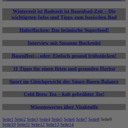
Winterzeit ist Badezeit ist Basenbad-Zeit – Die
wichtigsten Infos und Tipps zum basischen Bad
Haferflocken: Das heimische Superfood!
Interview mit Susanne Buckenlei
BasenBrei – oder: Einfach gesund frühstücken!
11 Tipps für einen fitten und gesunden Herbst
Sport im Gleichgewicht der Säure-Basen-Balance
Cold Brew Tea – kalt gebrühter Tee!
Wissenswertes über Vitalstoffe
Seite
1
Seite
2
Seite
3
Seite
4
Seite
5
Seite
6
Seite
7
Seite
8
Seite
9
Seite
10
Seite
11
Seite
12
Seite
13
Seite
14