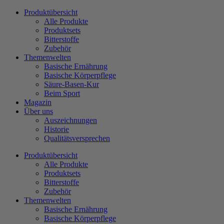
Zum
Produktübersicht
Inhalt
Alle Produkte
wechseln
Produktsets
Bitterstoffe
Zubehör
Themenwelten
Basische Ernährung
Basische Körperpflege
Säure-Basen-Kur
Beim Sport
Magazin
Über uns
Auszeichnungen
Historie
Qualitätsversprechen
Produktübersicht
Alle Produkte
Produktsets
Bitterstoffe
Zubehör
Themenwelten
Basische Ernährung
Basische Körperpflege