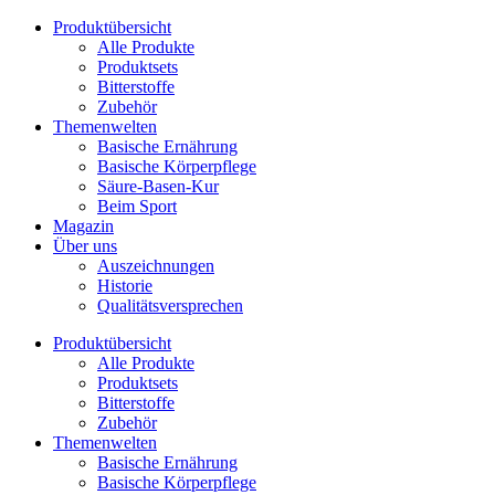
Zum
Produktübersicht
Inhalt
Alle Produkte
wechseln
Produktsets
Bitterstoffe
Zubehör
Themenwelten
Basische Ernährung
Basische Körperpflege
Säure-Basen-Kur
Beim Sport
Magazin
Über uns
Auszeichnungen
Historie
Qualitätsversprechen
Produktübersicht
Alle Produkte
Produktsets
Bitterstoffe
Zubehör
Themenwelten
Basische Ernährung
Basische Körperpflege