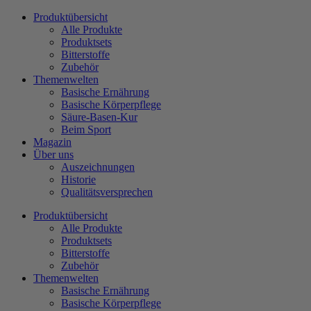
Zum
Produktübersicht
Inhalt
Alle Produkte
wechseln
Produktsets
Bitterstoffe
Zubehör
Themenwelten
Basische Ernährung
Basische Körperpflege
Säure-Basen-Kur
Beim Sport
Magazin
Über uns
Auszeichnungen
Historie
Qualitätsversprechen
Produktübersicht
Alle Produkte
Produktsets
Bitterstoffe
Zubehör
Themenwelten
Basische Ernährung
Basische Körperpflege