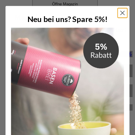
Öffne Magazin
Magazin
Neu bei uns? Spare 5%!
Bleibe informiert mit unseren regelmäßigen Blogbeiträgen!
Spannende Themen rund um gesunde Ernährung,
Körperpflege und aktuelle Trends warten auf dich.
M. Reich gewinnt Deutschen Exzellenz-Preis 2026
M. Reich GmbH für herausragende Service-
Qualität ausgezeichnet
BitterStoffKapseln – das neue Produkt von M.
Reich
Reformprodukt des Jahres 2024
Zum Magazin