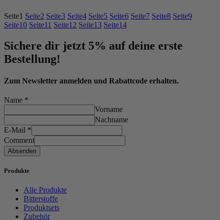
Seite
1
Seite
2
Seite
3
Seite
4
Seite
5
Seite
6
Seite
7
Seite
8
Seite
9
Seite
10
Seite
11
Seite
12
Seite
13
Seite
14
Sichere dir jetzt 5% auf deine erste
Bestellung!
Zum Newsletter anmelden und Rabattcode erhalten.
Name
*
Vorname
Nachname
E-Mail
*
Comment
Absenden
Produkte
Alle Produkte
Bitterstoffe
Produktsets
Zubehör