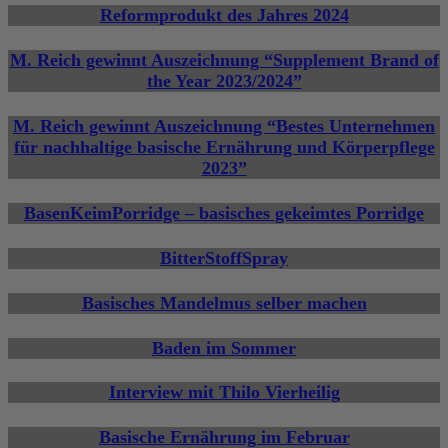
Reformprodukt des Jahres 2024
M. Reich gewinnt Auszeichnung “Supplement Brand of
the Year 2023/2024”
M. Reich gewinnt Auszeichnung “Bestes Unternehmen
für nachhaltige basische Ernährung und Körperpflege
2023”
BasenKeimPorridge – basisches gekeimtes Porridge
BitterStoffSpray
Basisches Mandelmus selber machen
Baden im Sommer
Interview mit Thilo Vierheilig
Basische Ernährung im Februar