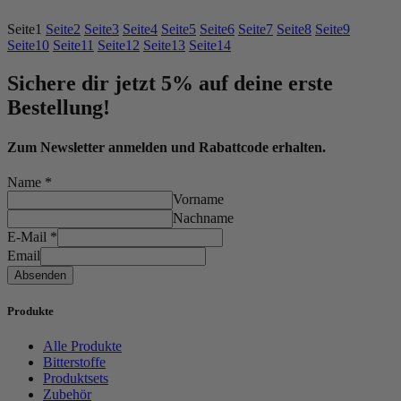
Seite
1
Seite
2
Seite
3
Seite
4
Seite
5
Seite
6
Seite
7
Seite
8
Seite
9
Seite
10
Seite
11
Seite
12
Seite
13
Seite
14
Sichere dir jetzt 5% auf deine erste
Bestellung!
Zum Newsletter anmelden und Rabattcode erhalten.
Name
*
Vorname
Nachname
E-Mail
*
Email
Absenden
Produkte
Alle Produkte
Bitterstoffe
Produktsets
Zubehör