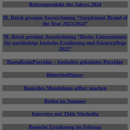
Reformprodukt des Jahres 2024
M. Reich gewinnt Auszeichnung “Supplement Brand of
the Year 2023/2024”
M. Reich gewinnt Auszeichnung “Bestes Unternehmen
für nachhaltige basische Ernährung und Körperpflege
2023”
BasenKeimPorridge – basisches gekeimtes Porridge
BitterStoffSpray
Basisches Mandelmus selber machen
Baden im Sommer
Interview mit Thilo Vierheilig
Basische Ernährung im Februar