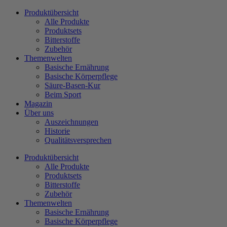
Zum
Produktübersicht
Inhalt
Alle Produkte
wechseln
Produktsets
Bitterstoffe
Zubehör
Themenwelten
Basische Ernährung
Basische Körperpflege
Säure-Basen-Kur
Beim Sport
Magazin
Über uns
Auszeichnungen
Historie
Qualitätsversprechen
Produktübersicht
Alle Produkte
Produktsets
Bitterstoffe
Zubehör
Themenwelten
Basische Ernährung
Basische Körperpflege