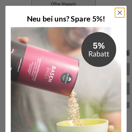
Öffne Magazin
Magazin
Neu bei uns? Spare 5%!
Bleibe informiert mit unseren regelmäßigen Blogbeiträgen!
Spannende Themen rund um gesunde Ernährung,
Körperpflege und aktuelle Trends warten auf dich.
M. Reich gewinnt Deutschen Exzellenz-Preis 2026
M. Reich GmbH für herausragende Service-
Qualität ausgezeichnet
BitterStoffKapseln – das neue Produkt von M.
Reich
Reformprodukt des Jahres 2024
Zum Magazin