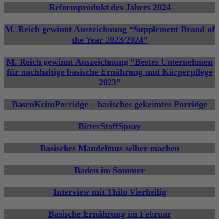
Reformprodukt des Jahres 2024
M. Reich gewinnt Auszeichnung “Supplement Brand of
the Year 2023/2024”
M. Reich gewinnt Auszeichnung “Bestes Unternehmen
für nachhaltige basische Ernährung und Körperpflege
2023”
BasenKeimPorridge – basisches gekeimtes Porridge
BitterStoffSpray
Basisches Mandelmus selber machen
Baden im Sommer
Interview mit Thilo Vierheilig
Basische Ernährung im Februar