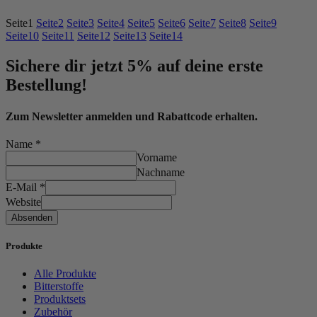
Seite
1
Seite
2
Seite
3
Seite
4
Seite
5
Seite
6
Seite
7
Seite
8
Seite
9
Seite
10
Seite
11
Seite
12
Seite
13
Seite
14
Sichere dir jetzt 5% auf deine erste
Bestellung!
Zum Newsletter anmelden und Rabattcode erhalten.
Name
*
Vorname
Nachname
E-Mail
*
Website
Absenden
Produkte
Alle Produkte
Bitterstoffe
Produktsets
Zubehör