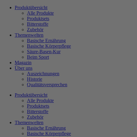
Zum
Produktübersicht
Inhalt
Alle Produkte
wechseln
Produktsets
Bitterstoffe
Zubehör
Themenwelten
Basische Ernährung
Basische Körperpflege
Säure-Basen-Kur
Beim Sport
Magazin
Über uns
Auszeichnungen
Historie
Qualitätsversprechen
Produktübersicht
Alle Produkte
Produktsets
Bitterstoffe
Zubehör
Themenwelten
Basische Ernährung
Basische Körperpflege