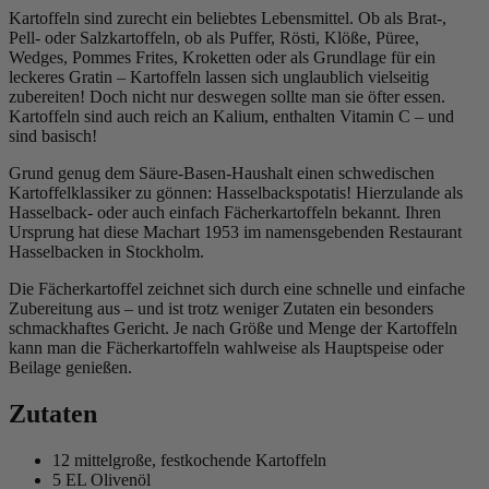
Kartoffeln sind zurecht ein beliebtes Lebensmittel. Ob als Brat-,
Pell- oder Salzkartoffeln, ob als Puffer, Rösti, Klöße, Püree,
Wedges, Pommes Frites, Kroketten oder als Grundlage für ein
leckeres Gratin – Kartoffeln lassen sich unglaublich vielseitig
zubereiten! Doch nicht nur deswegen sollte man sie öfter essen.
Kartoffeln sind auch reich an Kalium, enthalten Vitamin C – und
sind basisch!
Grund genug dem Säure-Basen-Haushalt einen schwedischen
Kartoffelklassiker zu gönnen: Hasselbackspotatis! Hierzulande als
Hasselback- oder auch einfach Fächerkartoffeln bekannt. Ihren
Ursprung hat diese Machart 1953 im namensgebenden Restaurant
Hasselbacken in Stockholm.
Die Fächerkartoffel zeichnet sich durch eine schnelle und einfache
Zubereitung aus – und ist trotz weniger Zutaten ein besonders
schmackhaftes Gericht. Je nach Größe und Menge der Kartoffeln
kann man die Fächerkartoffeln wahlweise als Hauptspeise oder
Beilage genießen.
Zutaten
12 mittelgroße, festkochende Kartoffeln
5 EL Olivenöl