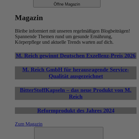
Öffne Magazin
Magazin
Bleibe informiert mit unseren regelmäßigen Blogbeiträgen!
Spannende Themen rund um gesunde Ernährung,
Körperpflege und aktuelle Trends warten auf dich.
M. Reich gewinnt Deutschen Exzellenz-Preis 2026
M. Reich GmbH für herausragende Service-
Qualität ausgezeichnet
BitterStoffKapseln – das neue Produkt von M.
Reich
Reformprodukt des Jahres 2024
Zum Magazin