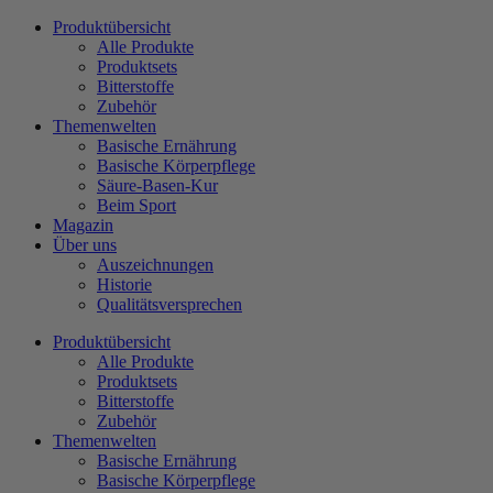
Zum
Produktübersicht
Inhalt
Alle Produkte
wechseln
Produktsets
Bitterstoffe
Zubehör
Themenwelten
Basische Ernährung
Basische Körperpflege
Säure-Basen-Kur
Beim Sport
Magazin
Über uns
Auszeichnungen
Historie
Qualitätsversprechen
Produktübersicht
Alle Produkte
Produktsets
Bitterstoffe
Zubehör
Themenwelten
Basische Ernährung
Basische Körperpflege