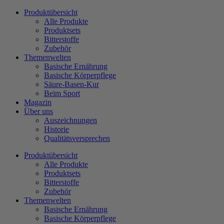
Zum
Produktübersicht
Inhalt
Alle Produkte
wechseln
Produktsets
Bitterstoffe
Zubehör
Themenwelten
Basische Ernährung
Basische Körperpflege
Säure-Basen-Kur
Beim Sport
Magazin
Über uns
Auszeichnungen
Historie
Qualitätsversprechen
Produktübersicht
Alle Produkte
Produktsets
Bitterstoffe
Zubehör
Themenwelten
Basische Ernährung
Basische Körperpflege