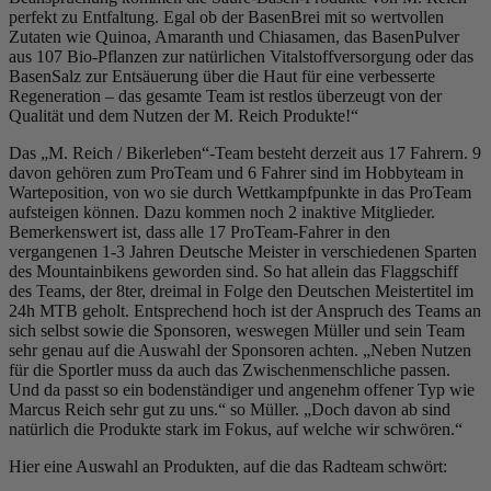
perfekt zu Entfaltung. Egal ob der BasenBrei mit so wertvollen
Zutaten wie Quinoa, Amaranth und Chiasamen, das BasenPulver
aus 107 Bio-Pflanzen zur natürlichen Vitalstoffversorgung oder das
BasenSalz zur Entsäuerung über die Haut für eine verbesserte
Regeneration – das gesamte Team ist restlos überzeugt von der
Qualität und dem Nutzen der M. Reich Produkte!“
Das „M. Reich / Bikerleben“-Team besteht derzeit aus 17 Fahrern. 9
davon gehören zum ProTeam und 6 Fahrer sind im Hobbyteam in
Warteposition, von wo sie durch Wettkampfpunkte in das ProTeam
aufsteigen können. Dazu kommen noch 2 inaktive Mitglieder.
Bemerkenswert ist, dass alle 17 ProTeam-Fahrer in den
vergangenen 1-3 Jahren Deutsche Meister in verschiedenen Sparten
des Mountainbikens geworden sind. So hat allein das Flaggschiff
des Teams, der 8ter, dreimal in Folge den Deutschen Meistertitel im
24h MTB geholt. Entsprechend hoch ist der Anspruch des Teams an
sich selbst sowie die Sponsoren, weswegen Müller und sein Team
sehr genau auf die Auswahl der Sponsoren achten. „Neben Nutzen
für die Sportler muss da auch das Zwischenmenschliche passen.
Und da passt so ein bodenständiger und angenehm offener Typ wie
Marcus Reich sehr gut zu uns.“ so Müller. „Doch davon ab sind
natürlich die Produkte stark im Fokus, auf welche wir schwören.“
Hier eine Auswahl an Produkten, auf die das Radteam schwört: