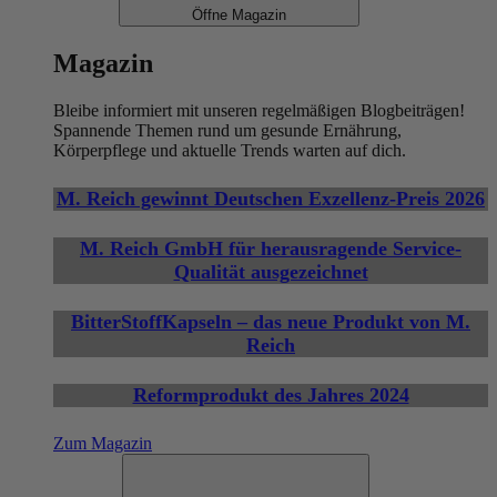
Öffne Magazin
Magazin
Bleibe informiert mit unseren regelmäßigen Blogbeiträgen!
Spannende Themen rund um gesunde Ernährung,
Körperpflege und aktuelle Trends warten auf dich.
M. Reich gewinnt Deutschen Exzellenz-Preis 2026
M. Reich GmbH für herausragende Service-
Qualität ausgezeichnet
BitterStoffKapseln – das neue Produkt von M.
Reich
Reformprodukt des Jahres 2024
Zum Magazin