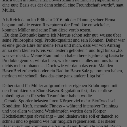
eine gute Basis aus der dann schnell eine Freundschaft wurde“, sagt
Müller.
Als Reich dann im Frühjahr 2016 mit der Planung seiner Firma
begann und die ersten Rezepturen der Produkte entwickelte,
konnten Müller und seine Frau diese vorab testen.
„Zu dem Zeitpunkt kannte ich Marcus schon sehr gut, wusste über
seine Philosophie bzgl. Produktqualität und sein Können. Daher war
es eine große Ehre für meine Frau und mich, dass wir von Anfang
an zu dem kleinen Kreis von Testern gehörten.“ und fügt hinzu „Es
war verrückt… Meine Frau und ich haben bereits jahrelang basische
Produkte genutzt; wir dachten, wir kennen da alles und uns kann
nichts mehr umhauen… Doch wie wir dann das erste Mal den
BasenBrei zubereitet oder ein Bad im BasenSalz genommen haben,
merkten wir schnell, dass das eine ganz andere Liga ist!“
Daher stand für Müller aufgrund seiner eigenen Erfahrungen mit
den Produkten zur Säure-Basen-Regulation fest, dass er diese
unbedingt auch für seine Teamfahrer haben wollte.
„Gerade Sportler belasten ihren Körper viel mehr. Stoffwechsel,
Kondition, Kraft, mentale Fitness – während intensiver Trainings
und vor allem während Wettkämpfen werden dem Körper
Höchstleistungen abverlangt – und idealerweise soll er danach so
schnell und so gesund wie nur möglich regenerieren. Bei dieser
Beanspruchung kommen die Säure-Basen-Produkte von M. Reich