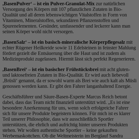
,BasenPulver‘ – ist ein Pulver-Granulat-Mix
zur natürlichen
Versorgung des Körpers mit 107 pflanzlichen Zutaten in Bio-
Qualität und all deren lebenswichtigen Vitalstoffen in Form von
Vitaminen, Mineralstoffen, sekundären Pflanzenstoffen und
Spurenelementen. Gesünder, umfassender und leckerer kann man
seinen Körper wohl nicht versorgen.
,BasenSalz‘ – ist ein basisch-mineralische Körperpflegesalz
mit
echter Rügener Heilkreide sowie 11 Edelsteinen in feinster Mahlung
fördert gezielt die Entsäuerung über die Haut und ist zudem als
Medizinprodukt zugelassen. Hiermit lässt sich perfekt Regenerieren.
,BasenBrei‘ – ist ein basischer Frühstücksbrei
mit acht gluten-
und laktosefreien Zutaten in Bio-Qualität. Er wird auch liebevoll
‚Brüsli‘ genannt, da er sowohl warm als Brei wie auch kalt als Müsli
genossen werden kann. Er gibt den Fahrer langanhaltend Energie.
Geschäftsführer und Säure-Basen-Experte Marcus Reich betont
dabei, dass das Team nicht finanziell unterstützt wird. „Es ist eine
besondere Anerkennung für uns, wenn solch erfolgreiche Fahrer
sich für unsere Produkte begeistern können. Für mich ist es klarer
Teil unserer Philosophie, dass wir ausschließlich Sportler
unterstützen, die ehrlich und aufrichtig hinter unseren Produkten
stehen. Wir wollen authentische Sportler – keine gekauften
Werbemaskottchen. Ob die Weltmeisterin im Berglauf Sandra