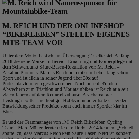
M. REICH UND DER ONLINESHOP
“BIKERLEBEN” STELLEN EIGENES
MTB-TEAM VOR
Unter dem Motto ‘basisch aus Überzeugung!‘ stellte sich Anfang
2018 die neue Marke im Bereich Ernährung und Körperpflege mit
dem Schwerpunkt Säure-Basen-Regulation vor: M. Reich –
Alkaline Products. Marcus Reich betreibt sein Leben lang schon
Sport und ist allein in seiner Jugend über 30x auf
Podestplatzierungen geschwommen. Nach anschließenden
Abstechern zum Triathlon und Mountainbiken ist Reich nun seit
vielen Jahren auf dem Rennrad zuhause. Als ehemaliger
Leistungssportler und heutiger Hobbyrennradler hatte er bei der
Entwicklung seiner Produkte somit auch immer Sportler klar im
Blick.
Er und der Teammanager von „M. Reich-Bikerleben Cycling
Team“, Marc Müller, lernten sich im Herbst 2014 kennen. „Schnell
spürte ich, dass Marcus Reich kein Säure-Basen-Nerd ist, sondern
selbst auch im Sattel sitzt. Sowas schafft natürlich Sympathie und