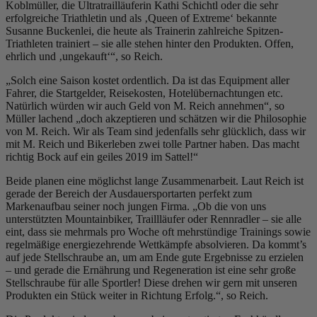
Koblmüller, die Ultratrailläuferin Kathi Schichtl oder die sehr
erfolgreiche Triathletin und als ‚Queen of Extreme‘ bekannte
Susanne Buckenlei, die heute als Trainerin zahlreiche Spitzen-
Triathleten trainiert – sie alle stehen hinter den Produkten. Offen,
ehrlich und ‚ungekauft‘“, so Reich.
„Solch eine Saison kostet ordentlich. Da ist das Equipment aller
Fahrer, die Startgelder, Reisekosten, Hotelübernachtungen etc.
Natürlich würden wir auch Geld von M. Reich annehmen“, so
Müller lachend „doch akzeptieren und schätzen wir die Philosophie
von M. Reich. Wir als Team sind jedenfalls sehr glücklich, dass wir
mit M. Reich und Bikerleben zwei tolle Partner haben. Das macht
richtig Bock auf ein geiles 2019 im Sattel!“
Beide planen eine möglichst lange Zusammenarbeit. Laut Reich ist
gerade der Bereich der Ausdauersportarten perfekt zum
Markenaufbau seiner noch jungen Firma. „Ob die von uns
unterstützten Mountainbiker, Traillläufer oder Rennradler – sie alle
eint, dass sie mehrmals pro Woche oft mehrstündige Trainings sowie
regelmäßige energiezehrende Wettkämpfe absolvieren. Da kommt’s
auf jede Stellschraube an, um am Ende gute Ergebnisse zu erzielen
– und gerade die Ernährung und Regeneration ist eine sehr große
Stellschraube für alle Sportler! Diese drehen wir gern mit unseren
Produkten ein Stück weiter in Richtung Erfolg.“, so Reich.