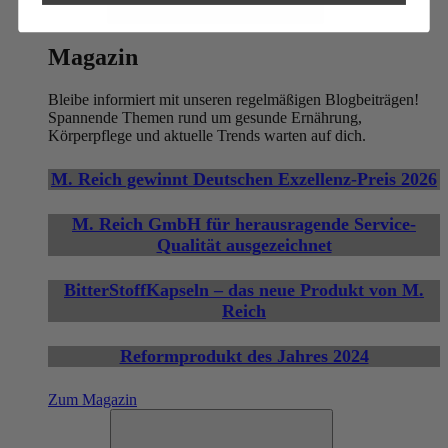
Öffne Magazin
Magazin
Bleibe informiert mit unseren regelmäßigen Blogbeiträgen!
Spannende Themen rund um gesunde Ernährung,
Körperpflege und aktuelle Trends warten auf dich.
M. Reich gewinnt Deutschen Exzellenz-Preis 2026
M. Reich GmbH für herausragende Service-
Qualität ausgezeichnet
BitterStoffKapseln – das neue Produkt von M.
Reich
Reformprodukt des Jahres 2024
Zum Magazin