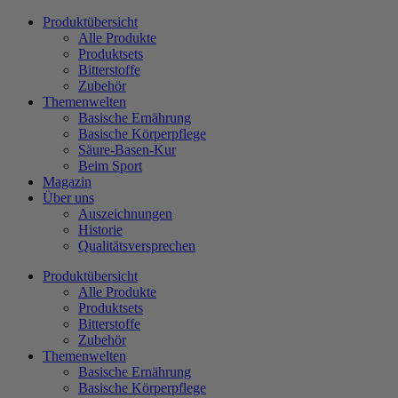
Zum
Produktübersicht
Inhalt
Alle Produkte
wechseln
Produktsets
Bitterstoffe
Zubehör
Themenwelten
Basische Ernährung
Basische Körperpflege
Säure-Basen-Kur
Beim Sport
Magazin
Über uns
Auszeichnungen
Historie
Qualitätsversprechen
Produktübersicht
Alle Produkte
Produktsets
Bitterstoffe
Zubehör
Themenwelten
Basische Ernährung
Basische Körperpflege