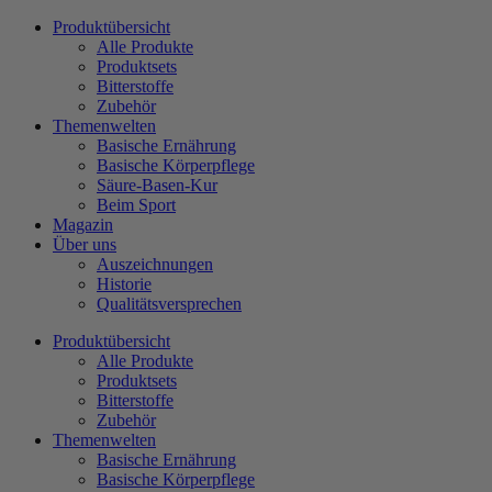
Zum
Produktübersicht
Inhalt
Alle Produkte
wechseln
Produktsets
Bitterstoffe
Zubehör
Themenwelten
Basische Ernährung
Basische Körperpflege
Säure-Basen-Kur
Beim Sport
Magazin
Über uns
Auszeichnungen
Historie
Qualitätsversprechen
Produktübersicht
Alle Produkte
Produktsets
Bitterstoffe
Zubehör
Themenwelten
Basische Ernährung
Basische Körperpflege