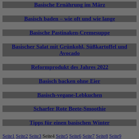
Basische Ernährung im März
Basisch baden – wie oft und wie lange
Basische Pastinaken-Cremesuppe
Basischer Salat mit Grünkohl, Süßkartoffel und
Avocado
Reformprodukt des Jahres 2022
Basisch backen ohne Eier
Basisch-vegane-Lebkuchen
Scharfer Rote Beete-Smoothie
Tipps für einen basischen Winter
Seite
1
Seite
2
Seite
3
Seite
4
Seite
5
Seite
6
Seite
7
Seite
8
Seite
9