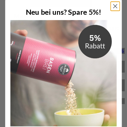
Öffne Magazin
Neu bei uns? Spare 5%!
Magazin
Bleibe informiert mit unseren regelmäßigen Blogbeiträgen!
Spannende Themen rund um gesunde Ernährung,
Körperpflege und aktuelle Trends warten auf dich.
M. Reich gewinnt Deutschen Exzellenz-Preis 2026
M. Reich GmbH für herausragende Service-
Qualität ausgezeichnet
BitterStoffKapseln – das neue Produkt von M.
Reich
Reformprodukt des Jahres 2024
Zum Magazin