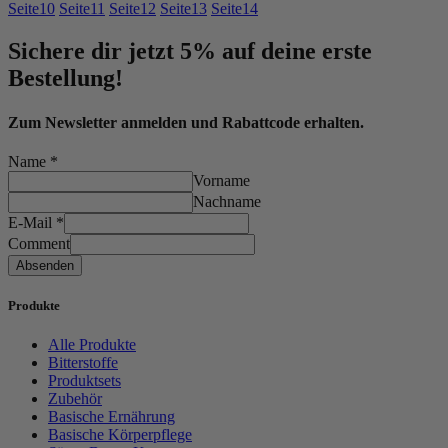
Seite
10
Seite
11
Seite
12
Seite
13
Seite
14
Sichere dir jetzt 5% auf deine erste
Bestellung!
Zum Newsletter anmelden und Rabattcode erhalten.
Name
*
Vorname
Nachname
E-Mail
*
Comment
Absenden
Produkte
Alle Produkte
Bitterstoffe
Produktsets
Zubehör
Basische Ernährung
Basische Körperpflege