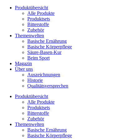
Zum
Produktübersicht
Inhalt
Alle Produkte
wechseln
Produktsets
Bitterstoffe
Zubehör
Themenwelten
Basische Ernährung
Basische Körperpflege
Säure-Basen-Kur
Beim Sport
Magazin
Über uns
Auszeichnungen
Historie
Qualitätsversprechen
Produktübersicht
Alle Produkte
Produktsets
Bitterstoffe
Zubehör
Themenwelten
Basische Ernährung
Basische Körperpflege