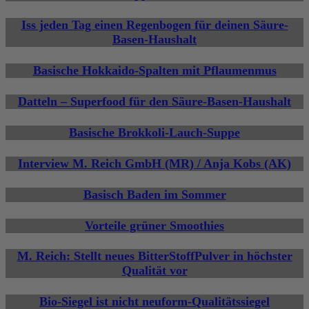
Iss jeden Tag einen Regenbogen für deinen Säure-
Basen-Haushalt
Basische Hokkaido-Spalten mit Pflaumenmus
Datteln – Superfood für den Säure-Basen-Haushalt
Basische Brokkoli-Lauch-Suppe
Interview M. Reich GmbH (MR) / Anja Kobs (AK)
Basisch Baden im Sommer
Vorteile grüner Smoothies
M. Reich: Stellt neues BitterStoffPulver in höchster
Qualität vor
Bio-Siegel ist nicht neuform-Qualitätssiegel