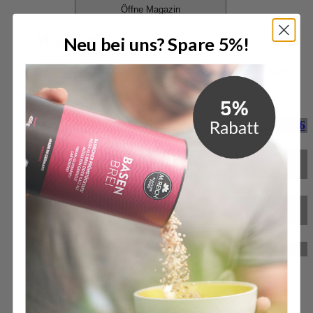
Öffne Magazin
Magazin
Neu bei uns? Spare 5%!
Bleibe informiert mit unseren regelmäßigen Blogbeiträgen!
Spannende Themen rund um gesunde Ernährung,
Körperpflege und aktuelle Trends warten auf dich.
M. Reich gewinnt Deutschen Exzellenz-Preis 2026
M. Reich GmbH für herausragende Service-
Qualität ausgezeichnet
BitterStoffKapseln – das neue Produkt von M.
Reich
Reformprodukt des Jahres 2024
Zum Magazin