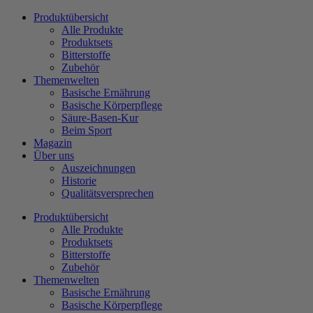
Zum
Produktübersicht
Inhalt
Alle Produkte
wechseln
Produktsets
Bitterstoffe
Zubehör
Themenwelten
Basische Ernährung
Basische Körperpflege
Säure-Basen-Kur
Beim Sport
Magazin
Über uns
Auszeichnungen
Historie
Qualitätsversprechen
Produktübersicht
Alle Produkte
Produktsets
Bitterstoffe
Zubehör
Themenwelten
Basische Ernährung
Basische Körperpflege