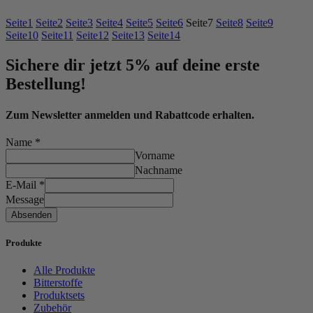
Seite
1
Seite
2
Seite
3
Seite
4
Seite
5
Seite
6
Seite
7
Seite
8
Seite
9
Seite
10
Seite
11
Seite
12
Seite
13
Seite
14
Sichere dir jetzt 5% auf deine erste
Bestellung!
Zum Newsletter anmelden und Rabattcode erhalten.
Name
*
Vorname
Nachname
E-Mail
*
Message
Absenden
Produkte
Alle Produkte
Bitterstoffe
Produktsets
Zubehör