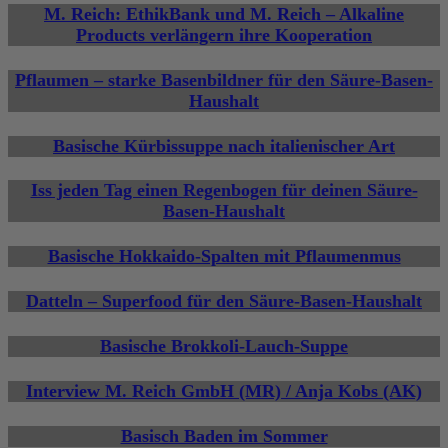
M. Reich: EthikBank und M. Reich – Alkaline
Products verlängern ihre Kooperation
Pflaumen – starke Basenbildner für den Säure-Basen-
Haushalt
Basische Kürbissuppe nach italienischer Art
Iss jeden Tag einen Regenbogen für deinen Säure-
Basen-Haushalt
Basische Hokkaido-Spalten mit Pflaumenmus
Datteln – Superfood für den Säure-Basen-Haushalt
Basische Brokkoli-Lauch-Suppe
Interview M. Reich GmbH (MR) / Anja Kobs (AK)
Basisch Baden im Sommer