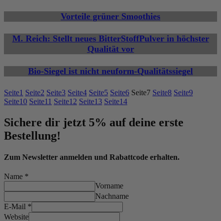
Vorteile grüner Smoothies
M. Reich: Stellt neues BitterStoffPulver in höchster
Qualität vor
Bio-Siegel ist nicht neuform-Qualitätssiegel
Seite
1
Seite
2
Seite
3
Seite
4
Seite
5
Seite
6
Seite
7
Seite
8
Seite
9
Seite
10
Seite
11
Seite
12
Seite
13
Seite
14
Sichere dir jetzt 5% auf deine erste
Bestellung!
Zum Newsletter anmelden und Rabattcode erhalten.
Name
*
Vorname
Nachname
E-Mail
*
Website