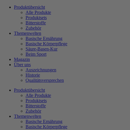
Zum
Produktübersicht
Inhalt
Alle Produkte
wechseln
Produktsets
Bitterstoffe
Zubehör
Themenwelten
Basische Ernährung
Basische Körperpflege
Säure-Basen-Kur
Beim Sport
Magazin
Über uns
Auszeichnungen
Historie
Qualitätsversprechen
Produktübersicht
Alle Produkte
Produktsets
Bitterstoffe
Zubehör
Themenwelten
Basische Ernährung
Basische Körperpflege