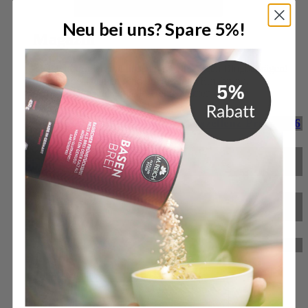
Öffne Magazin
Neu bei uns? Spare 5%!
Magazin
Bleibe informiert mit unseren regelmäßigen Blogbeiträgen!
Spannende Themen rund um gesunde Ernährung,
Körperpflege und aktuelle Trends warten auf dich.
M. Reich gewinnt Deutschen Exzellenz-Preis 2026
M. Reich GmbH für herausragende Service-
Qualität ausgezeichnet
BitterStoffKapseln – das neue Produkt von M.
Reich
Reformprodukt des Jahres 2024
Zum Magazin