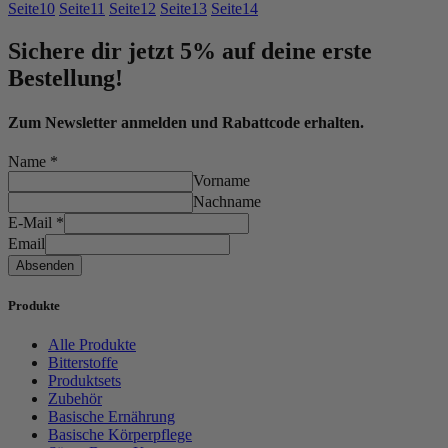
Seite
10
Seite
11
Seite
12
Seite
13
Seite
14
Sichere dir jetzt 5% auf deine erste
Bestellung!
Zum Newsletter anmelden und Rabattcode erhalten.
Name
*
Vorname
Nachname
E-Mail
*
Email
Absenden
Produkte
Alle Produkte
Bitterstoffe
Produktsets
Zubehör
Basische Ernährung
Basische Körperpflege