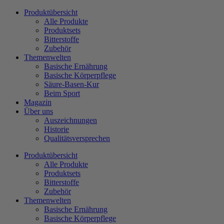
Zum
Produktübersicht
Inhalt
Alle Produkte
wechseln
Produktsets
Bitterstoffe
Zubehör
Themenwelten
Basische Ernährung
Basische Körperpflege
Säure-Basen-Kur
Beim Sport
Magazin
Über uns
Auszeichnungen
Historie
Qualitätsversprechen
Produktübersicht
Alle Produkte
Produktsets
Bitterstoffe
Zubehör
Themenwelten
Basische Ernährung
Basische Körperpflege