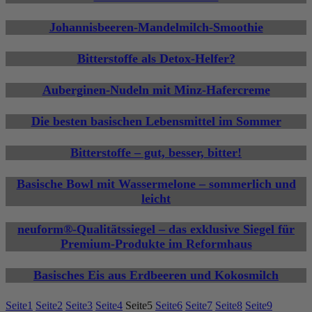
Johannisbeeren-Mandelmilch-Smoothie
Bitterstoffe als Detox-Helfer?
Auberginen-Nudeln mit Minz-Hafercreme
Die besten basischen Lebensmittel im Sommer
Bitterstoffe – gut, besser, bitter!
Basische Bowl mit Wassermelone – sommerlich und
leicht
neuform®-Qualitätssiegel – das exklusive Siegel für
Premium-Produkte im Reformhaus
Basisches Eis aus Erdbeeren und Kokosmilch
Seite
1
Seite
2
Seite
3
Seite
4
Seite
5
Seite
6
Seite
7
Seite
8
Seite
9