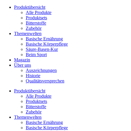
Zum
Produktübersicht
Inhalt
Alle Produkte
wechseln
Produktsets
Bitterstoffe
Zubehör
Themenwelten
Basische Ernährung
Basische Körperpflege
Säure-Basen-Kur
Beim Sport
Magazin
Über uns
Auszeichnungen
Historie
Qualitätsversprechen
Produktübersicht
Alle Produkte
Produktsets
Bitterstoffe
Zubehör
Themenwelten
Basische Ernährung
Basische Körperpflege