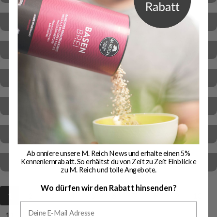
BasenKeimPorridge – basisches gekeimtes Porridge
BitterStoffSpray
Basisches Mandelmus selber machen
Baden im Sommer
Interview mit Thilo Vierheilig
Abonniere unsere M. Reich News und erhalte einen 5%
Basische Ernährung im Februar
Kennenlernrabatt. So erhältst du von Zeit zu Zeit Einblicke
zu M. Reich und tolle Angebote.
Wo dürfen wir den Rabatt hinsenden?
1
2
3
4
5
6
7
8
9
10
11
12
13
14