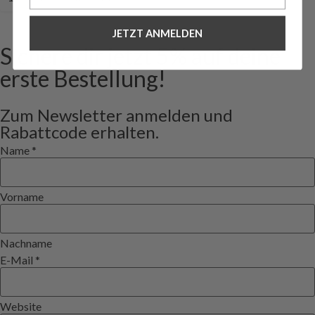
JETZT ANMELDEN
Sichere dir jetzt 5% auf deine
erste Bestellung!
Zum Newsletter anmelden und
Rabattcode erhalten.
Name
*
Vorname
Nachname
E-Mail
*
Website