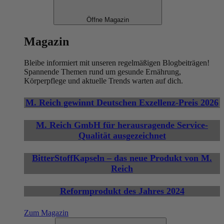
Öffne Magazin
Magazin
Bleibe informiert mit unseren regelmäßigen Blogbeiträgen!
Spannende Themen rund um gesunde Ernährung,
Körperpflege und aktuelle Trends warten auf dich.
M. Reich gewinnt Deutschen Exzellenz-Preis 2026
M. Reich GmbH für herausragende Service-
Qualität ausgezeichnet
BitterStoffKapseln – das neue Produkt von M.
Reich
Reformprodukt des Jahres 2024
Zum Magazin