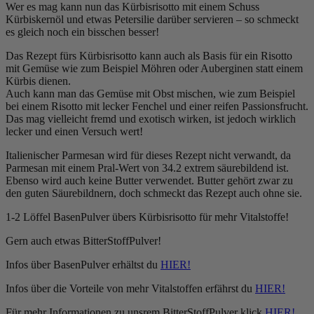
Wer es mag kann nun das Kürbisrisotto mit einem Schuss
Kürbiskernöl und etwas Petersilie darüber servieren – so schmeckt
es gleich noch ein bisschen besser!
Das Rezept fürs Kürbisrisotto kann auch als Basis für ein Risotto
mit Gemüse wie zum Beispiel Möhren oder Auberginen statt einem
Kürbis dienen.
Auch kann man das Gemüse mit Obst mischen, wie zum Beispiel
bei einem Risotto mit lecker Fenchel und einer reifen Passionsfrucht.
Das mag vielleicht fremd und exotisch wirken, ist jedoch wirklich
lecker und einen Versuch wert!
Italienischer Parmesan wird für dieses Rezept nicht verwandt, da
Parmesan mit einem Pral-Wert von 34.2 extrem säurebildend ist.
Ebenso wird auch keine Butter verwendet. Butter gehört zwar zu
den guten Säurebildnern, doch schmeckt das Rezept auch ohne sie.
1-2 Löffel BasenPulver übers Kürbisrisotto für mehr Vitalstoffe!
Gern auch etwas BitterStoffPulver!
Infos über BasenPulver erhältst du
HIER!
Infos über die Vorteile von mehr Vitalstoffen erfährst du
HIER!
Für mehr Informationen zu unsrem BitterStoffPulver klick
HIER!