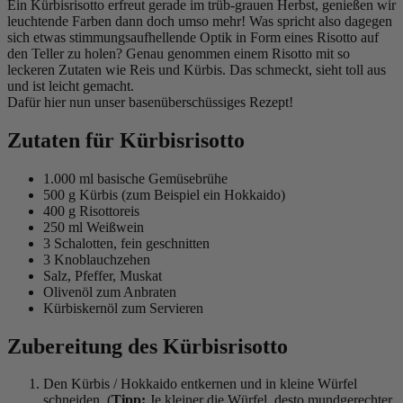
Ein Kürbisrisotto erfreut gerade im trüb-grauen Herbst, genießen wir
leuchtende Farben dann doch umso mehr! Was spricht also dagegen
sich etwas stimmungsaufhellende Optik in Form eines Risotto auf
den Teller zu holen? Genau genommen einem Risotto mit so
leckeren Zutaten wie Reis und Kürbis. Das schmeckt, sieht toll aus
und ist leicht gemacht.
Dafür hier nun unser basenüberschüssiges Rezept!
Zutaten für Kürbisrisotto
1.000 ml basische Gemüsebrühe
500 g Kürbis (zum Beispiel ein Hokkaido)
400 g Risottoreis
250 ml Weißwein
3 Schalotten, fein geschnitten
3 Knoblauchzehen
Salz, Pfeffer, Muskat
Olivenöl zum Anbraten
Kürbiskernöl zum Servieren
Zubereitung des Kürbisrisotto
Den Kürbis / Hokkaido entkernen und in kleine Würfel
schneiden. (
Tipp:
Je kleiner die Würfel, desto mundgerechter