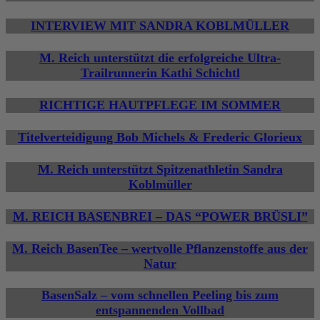
INTERVIEW MIT SANDRA KOBLMÜLLER
M. Reich unterstützt die erfolgreiche Ultra-
Trailrunnerin Kathi Schichtl
RICHTIGE HAUTPFLEGE IM SOMMER
Titelverteidigung Bob Michels & Frederic Glorieux
M. Reich unterstützt Spitzenathletin Sandra
Koblmüller
M. REICH BASENBREI – DAS “POWER BRÜSLI”
M. Reich BasenTee – wertvolle Pflanzenstoffe aus der
Natur
BasenSalz – vom schnellen Peeling bis zum
entspannenden Vollbad