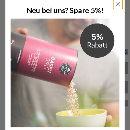
Öffne Magazin
Neu bei uns? Spare 5%!
Magazin
Bleibe informiert mit unseren regelmäßigen Blogbeiträgen!
Spannende Themen rund um gesunde Ernährung,
Körperpflege und aktuelle Trends warten auf dich.
M. Reich gewinnt Deutschen Exzellenz-Preis 2026
M. Reich GmbH für herausragende Service-
Qualität ausgezeichnet
BitterStoffKapseln – das neue Produkt von M.
Reich
Reformprodukt des Jahres 2024
Zum Magazin