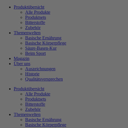
Zum
Produktübersicht
Inhalt
Alle Produkte
wechseln
Produktsets
Bitterstoffe
Zubehör
Themenwelten
Basische Ernährung
Basische Körperpflege
Säure-Basen-Kur
Beim Sport
Magazin
Über uns
Auszeichnungen
Historie
Qualitätsversprechen
Produktübersicht
Alle Produkte
Produktsets
Bitterstoffe
Zubehör
Themenwelten
Basische Ernährung
Basische Körperpflege