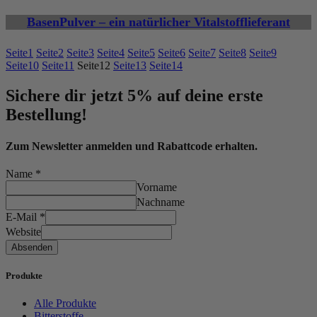
BasenPulver – ein natürlicher Vitalstofflieferant
Seite
1
Seite
2
Seite
3
Seite
4
Seite
5
Seite
6
Seite
7
Seite
8
Seite
9
Seite
10
Seite
11
Seite
12
Seite
13
Seite
14
Sichere dir jetzt 5% auf deine erste
Bestellung!
Zum Newsletter anmelden und Rabattcode erhalten.
Name
*
Vorname
Nachname
E-Mail
*
Website
Absenden
Produkte
Alle Produkte
Bitterstoffe