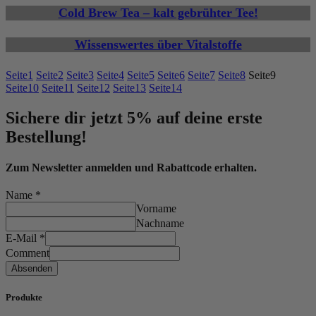
Cold Brew Tea – kalt gebrühter Tee!
Wissenswertes über Vitalstoffe
Seite
1
Seite
2
Seite
3
Seite
4
Seite
5
Seite
6
Seite
7
Seite
8
Seite
9
Seite
10
Seite
11
Seite
12
Seite
13
Seite
14
Sichere dir jetzt 5% auf deine erste
Bestellung!
Zum Newsletter anmelden und Rabattcode erhalten.
Name
*
Vorname
Nachname
E-Mail
*
Comment
Absenden
Produkte