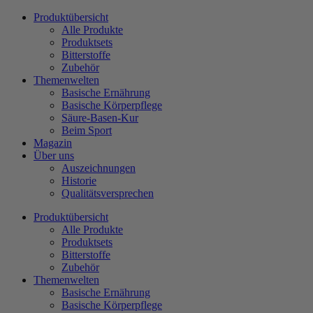
Zum
Produktübersicht
Inhalt
Alle Produkte
wechseln
Produktsets
Bitterstoffe
Zubehör
Themenwelten
Basische Ernährung
Basische Körperpflege
Säure-Basen-Kur
Beim Sport
Magazin
Über uns
Auszeichnungen
Historie
Qualitätsversprechen
Produktübersicht
Alle Produkte
Produktsets
Bitterstoffe
Zubehör
Themenwelten
Basische Ernährung
Basische Körperpflege