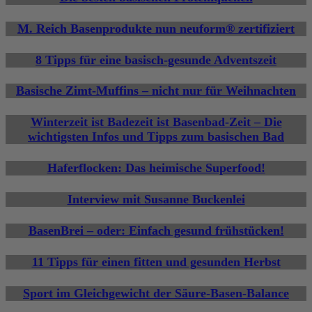
M. Reich Basenprodukte nun neuform® zertifiziert
8 Tipps für eine basisch-gesunde Adventszeit
Basische Zimt-Muffins – nicht nur für Weihnachten
Winterzeit ist Badezeit ist Basenbad-Zeit – Die
wichtigsten Infos und Tipps zum basischen Bad
Haferflocken: Das heimische Superfood!
Interview mit Susanne Buckenlei
BasenBrei – oder: Einfach gesund frühstücken!
11 Tipps für einen fitten und gesunden Herbst
Sport im Gleichgewicht der Säure-Basen-Balance