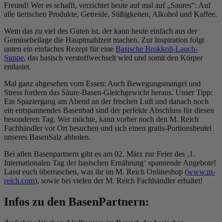
Freund! Wer es schafft, verzichtet heute auf mal auf „Saures“: Auf
alle tierischen Produkte, Getreide, Süßigkeiten, Alkohol und Kaffee.
Wem das zu viel des Guten ist, der kann heute einfach aus der
Gemüsebeilage die Hauptmahlzeit machen. Zur Inspiration folgt
unten ein einfaches Rezept für eine
Basische Brokkoli-Lauch-
Suppe
, das basisch verstoffwechselt wird und somit den Körper
entlastet.
Mal ganz abgesehen vom Essen: Auch Bewegungsmangel und
Stress fordern das Säure-Basen-Gleichgewicht heraus. Unser Tipp:
Ein Spaziergang am Abend an der frischen Luft und danach noch
ein entspannendes Basenbad sind der perfekte Abschluss für diesen
besonderen Tag. Wer möchte, kann vorher noch den M. Reich
Fachhändler vor Ort besuchen und sich einen gratis-Portionsbeutel
unseres BasenSalz abholen.
Bei allen Basenpartnern gibt es am 02. März zur Feier des ‚1.
Internationalen Tag der basischen Ernährung‘ spannende Angebote!
Lasst euch überraschen, was ihr im M. Reich Onlineshop (
www.m-
reich.com
), sowie bei vielen der M. Reich Fachhändler erhaltet!
Infos zu den BasenPartnern: