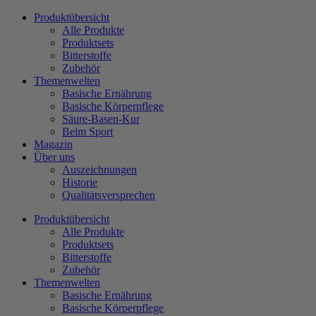
Zum
Produktübersicht
Inhalt
Alle Produkte
wechseln
Produktsets
Bitterstoffe
Zubehör
Themenwelten
Basische Ernährung
Basische Körperpflege
Säure-Basen-Kur
Beim Sport
Magazin
Über uns
Auszeichnungen
Historie
Qualitätsversprechen
Produktübersicht
Alle Produkte
Produktsets
Bitterstoffe
Zubehör
Themenwelten
Basische Ernährung
Basische Körperpflege