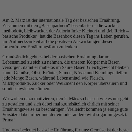
Am 2. März ist der internationale Tag der basischen Ernährung.
Zusammen mit den „Basenpartnern“ basenfasten – die wacker-
methode®, bleibwacker, der Autorin Imke Kleinert und ‚M. Reich –
basische Produkte‘, hat die Basenbox diesen Tag ins Leben gerufen,
um Aufmerksamkeit auf die positiven Auswirkungen dieser
farbenfrohen Ernährungsform zu lenken.
Grundsätzlich geht es bei der basischen Ernährung darum,
Lebensmittel zu sich zu nehmen, die unseren Körper mit Basen
versorgen, damit er mühelos im Säure-Basen-Gleichgewicht bleiben
kann. Gemüse, Obst, Kräuter, Samen, Nüsse und Keimlinge liefern
jede Menge Basen, während Lebensmittel wie Fleisch,
Milchprodukte, Zucker oder Weißmehl den Körper übersäuern und
somit schwächen können.
Wir wollen dazu motivieren, den 2. März so basisch wie es nur geht
zu gestalten und sich dabei mal grundsätzlich ehrlich mit seiner
Ernährungsweise zu beschäftigen. Vielleicht kommen ja einige gute
Vorsätze dabei rüber und der ein oder andere wird sogar umgesetzt.
Prima!
Und was bedeutet basische Ernährung für uns: Gemüse ist der beste