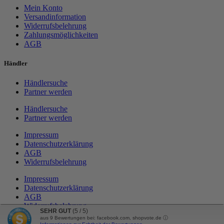
Mein Konto
Versandinformation
Widerrufsbelehrung
Zahlungsmöglichkeiten
AGB
Händler
Händlersuche
Partner werden
Händlersuche
Partner werden
Impressum
Datenschutzerklärung
AGB
Widerrufsbelehrung
Impressum
Datenschutzerklärung
AGB
Widerrufsbelehrung
SEHR GUT
(5 / 5)
aus
9
Bewertungen bei: facebook.com, shopvote.de ⓘ
Vertrag widerrufen