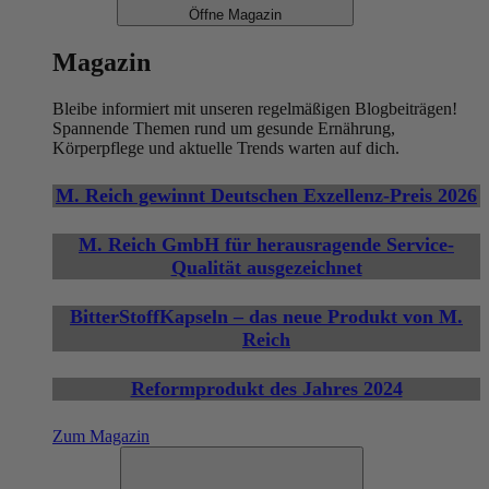
Öffne Magazin
Magazin
Bleibe informiert mit unseren regelmäßigen Blogbeiträgen!
Spannende Themen rund um gesunde Ernährung,
Körperpflege und aktuelle Trends warten auf dich.
M. Reich gewinnt Deutschen Exzellenz-Preis 2026
M. Reich GmbH für herausragende Service-
Qualität ausgezeichnet
BitterStoffKapseln – das neue Produkt von M.
Reich
Reformprodukt des Jahres 2024
Zum Magazin