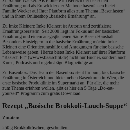
Zu Sabine Wacker: Als Pioniere im Bereich der basischen
Ernährung und als Entwickler der Methode basenfasten bietet
Familie Wacker auf Ihrer Plattform alles zum Thema „Basenfasten“
und in ihrem Onlineshop „basische Ernährung“ an.
Zu Imke Kleinert: Imke Kleinert ist Autorin und zertifizierte
Ernährungsberaterin. Seit 2008 liegt ihr Fokus auf der basischen
Ernährung und einem ausgeglichenen Säure-Basen-Haushalt.
Besonders Einsteigern in die basische Ernährung möchte Imke
Kleinert eine Orientierungshilfe und Anregungen für eine basische
Lebensweise geben. Hierzu bietet Imke Kleinert auf ihrer Plattform
“Basisch Fit” (wwww.basischfit.de) nicht nur Bücher, sondern auch
Kurse, Podcasts und regelmäßige Blogbeiträge an.
Zu Basenbox: Das Team der Basenbox steht für bunt, bio, basische
Ernährung in Österreich und bietet neben Basenkuren in Wien, die
erste basische Produktlinie im Supermarkt an. Für alle, die mehr
zum Thema erfahren wollen, gibt es hier ein 5 Tage „Do-eat-
yourself“-Programm zum gratis Download.
Rezept „Basische Brokkoli-Lauch-Suppe“
Zutaten:
250 g Brokkoliröschen, geschnitten