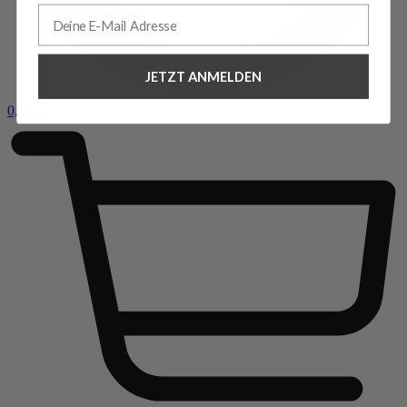
JETZT ANMELDEN
0,00
€
0